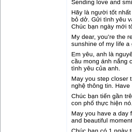
Sending love and smi
Hãy là người tốt nhất
bỏ dở. Gửi tình yêu 
Chúc bạn ngày mới tố
My dear, you’re the r
sunshine of my life a
Em yêu, anh là nguyê
cầu mong ánh nắng củ
tình yêu của anh.
May you step closer 
nghệ thông tin. Have
Chúc bạn tiến gần tr
con phố thực hiện nó.
May you have a day fi
and beautiful moment
Chúc bạn có 1 ngày tr