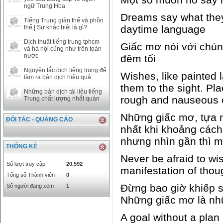
ngữ Trung Hoa
SAR
0
6457
Dreams say what they
SEK
0
2503.05
Tiếng Trung giản thể và phồn
daytime language
thể | Sự khác biệt là gì?
Dịch thuật tiếng trung tphcm
Giấc mơ nói với chún
và hà nội cũng như trên toàn
nước
đêm tối
Nguyên tắc dịch tiếng trung để
Wishes, like painted
làm ra bản dịch hiệu quả
them to the sight. Pla
Những bản dịch tài liệu tiếng
rough and nauseous 
Trung chất lượng nhất quán
Những giấc mơ, tựa 
ĐỐI TÁC - QUẢNG CÁO
nhất khi khoảng cách 
nhưng nhìn gần thì m
THỐNG KÊ
Never be afraid to wis
Số lượt truy cập
20.592
manifestation of thou
Tổng số Thành viên
0
Đừng bao giờ khiếp 
Số người đang xem
1
Những giấc mơ là nh
A goal without a plan 