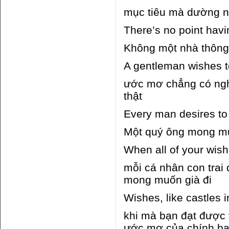
mục tiêu mà dường n
There’s no point havin
Không một nhà thông
A gentleman wishes t
ước mơ chẳng có nghĩ
thật
Every man desires to 
Một quý ông mong m
When all of your wis
mỗi cá nhân con trai
mong muốn già đi
Wishes, like castles i
khi mà bạn đạt được 
ước mơ của chính bạ