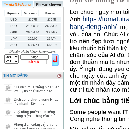
Tỷ giá N.tệ/Vàng
Phí vận chuyển
Lời chúc ngày mới tố
Ngoại tệ
Mua vào
Bán ra
https://tomatot
Anh
USD
23075
23245
bang-tieng-anh/
: mọ
EUR
24960.98
26533.06
GBP
29534.14
30656.9
yêu của họ. Chúc AI 
JPY
202.02
214.74
trở nên đẹp tươi ng
AUD
15386.41
16131.86
liều thuốc bổ thần k
HKD
2906.04
3028.6
(Nguồn: Ngân hàng vietcombank)
chăm sóc của AI đó. 
SGD
16755.29
17427.08
đơn thuần mà là nhữ
Kết quả
THB
666.2
786.99
ấy. Ý nghĩ đáng yêu c
CAD
17223.74
18058.21
cho ngày của anh ấy /
TIN MỚI ĐĂNG
CHF
23161.62
24283.77
một tin nhắn đầy cảm
DKK
0
3531.88
Giá dịch thuật tiếng Nhật Bản
cứ trí tuệ nhân tạo 
INR
0
340.14
với uy tín chất lượng cao
KRW
18.01
21.12
Lời chúc bằng ti
Dịch công chứng tiếng Nhật
KWD
0
79758.97
lấy nhanh, lấy ngay
MYR
0
5808.39
Some people want IT
7 kỹ năng phiên dịch tiếng
NOK
0
2658.47
Trung hiện trường cần thiết
Công nghệ thông tin
RMB
3272
1
Phiên dịch cabin tiếng trung
Một số muốn nó sảy r
RUB
0
418.79
yêu cầu bằng cấp về ngôn