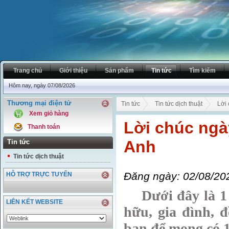
Trang chủ
Giới thiệu
Sản phẩm
Tin tức
Tìm kiếm
Hôm nay, ngày 07/08/2026
Thương mại điện tử
Tin tức
Tin tức dịch thuật
Lời 
Xem giỏ hàng
Lời chúc ngày
Thanh toán
Anh
Tin tức
Tin tức dịch thuật
Đăng ngày: 02/08/20
HỖ TRỢ TRỰC TUYẾN
Dưới đây là 1 s
LIÊN KẾT WEBSITE
hữu, gia đình, 
bạn để mong có 1